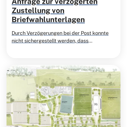
Anfrage zur verzögerten
Zustellung von
Briefwahlunterlagen
Durch Verzögerungen bei der Post konnte
nicht sichergestellt werden, dass
beantragte Briefwahlunterlagen zur
Europawahl rechtzeitig zugestellt wurden.
Die Stadt informierte auf ihrer Homepage
und in den Sozialen Medien. Für die Freien
Demokraten ist das Wahlrecht in einer
Demokratie ein hohes gut.