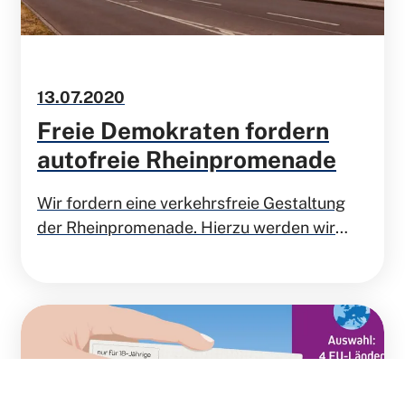
13.07.2020
Freie Demokraten fordern
autofreie Rheinpromenade
Wir fordern eine verkehrsfreie Gestaltung
der Rheinpromenade. Hierzu werden wir
einen Antrag zur Umgestaltung der
Rheinpromenade in den Stadtrat einbringen.
Ausgangspunkt ist die Entscheidung des
Ausschusses für Stadtplanung, Umwelt,
Bauen und Verkehr die
Mehrfachbeauftragung zur „Umgestaltung
der Rheinpromenade“ zu veranlassen.